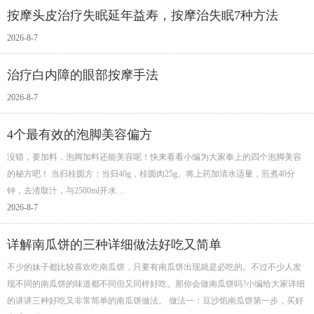
按摩头皮治疗失眠延年益寿，按摩治失眠7种方法
2026-8-7
治疗白内障的眼部按摩手法
2026-8-7
4个最有效的泡脚美容偏方
没错，要加料，泡脚加料还能美容呢！快来看看小编为大家奉上的四个泡脚美容
的秘方吧！ 当归桂圆方：当归40g，桂圆肉25g。将上药加清水适量，煎煮40分
钟，去渣取汁，与2500ml开水…
2026-8-7
详解南瓜饼的三种详细做法好吃又简单
不少的妹子都比较喜欢吃南瓜饼，只要有南瓜饼出现就是必吃的。不过不少人发
现不同的南瓜饼的味道都不同但又同样好吃。那你会做南瓜饼吗?小编给大家详细
的讲讲三种好吃又非常简单的南瓜饼做法。 做法一：豆沙馅南瓜饼第一步，买好