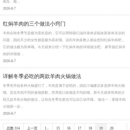
南瓜、糯…
2026-8-7
红焖羊肉的三个做法小窍门
羊肉在秋冬季节是极为受欢迎的，它可以帮助我们滋补身体还能改善身体冰凉的
问题，因此不少的女性都是极为喜欢哦。说到羊肉多数人都会想到红焖羊肉吧，
它的做法极为简单哦。今天就来介绍一下红焖羊肉的详细做法吧。 家常版红焖羊
肉的详细做…
2026-8-7
详解冬季必吃的两款羊肉火锅做法
冬季有开始各种火锅盛行了，羊肉是属于必吃的，因此小编建议多选择羊肉火锅
哦。其实羊肉不同的食物搭配，营养跟口味都是不同的哦。那今天就来简单的介
绍几款羊肉火锅的做法，让你在冬季在家也可以自己动手哦。 做法一：香辣羊肉
火锅第一步…
2026-8-7
总数 314
上一页
1...
15
16
17
18
19
20