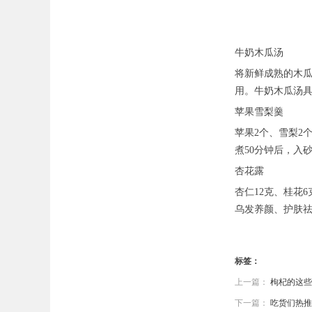
牛奶木瓜汤
将新鲜成熟的木
用。牛奶木瓜汤
苹果雪梨羹
苹果2个、雪梨2
煮50分钟后，入
杏花露
杏仁12克、桂花
乌发养颜、护肤
标签：
上一篇：
枸杞的这些
下一篇：
吃货们热推