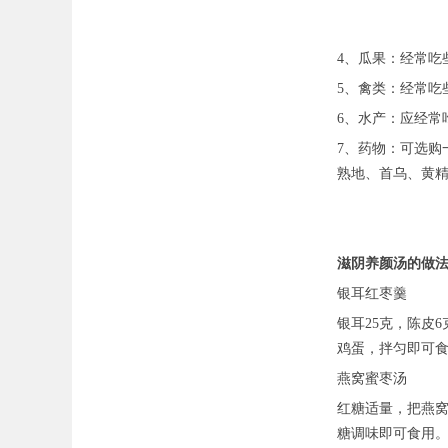
4、瓜果：经常吃
5、禽类：经常吃
6、水产：应经常
7、药物：可选
熟地、首乌、黄
滋阴养颜汤的做
银耳红枣羹
银耳25克，陈皮
鸡蛋，拌匀即可
燕窝蜜枣汤
红糖适量，把燕
糖调味即可食用