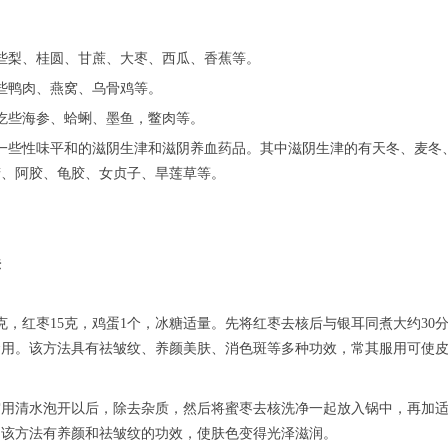
些梨、桂圆、甘蔗、大枣、西瓜、香蕉等。
些鸭肉、燕窝、乌骨鸡等。
吃些海参、蛤蜊、墨鱼，鳖肉等。
购一些性味平和的滋阴生津和滋阴养血药品。其中滋阴生津的有天冬、麦冬
精、阿胶、龟胶、女贞子、旱莲草等。
法
6克，红枣15克，鸡蛋1个，冰糖适量。先将红枣去核后与银耳同煮大约30
食用。该方法具有祛皱纹、养颜美肤、消色斑等多种功效，常其服用可使
窝用清水泡开以后，除去杂质，然后将蜜枣去核洗净一起放入锅中，再加
。该方法有养颜和祛皱纹的功效，使肤色变得光泽滋润。