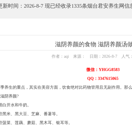
更新时间：2026-8-7 现已经收录1335条烟台君安养生网信
滋阴养颜的食物 滋阴养颜汤
作者：aqi 来源： 日期：2026-8-7 人气
微信：YHGG8583
QQ：3347615065
季养生的重点，其实在美容方面，饮食绝对比药物管用且无副作用。那么
滋阴养颜?
用白开水和牛奶。
些黑米、黑大豆、芝麻、番薯等。
些菠菜、莲藕、蘑菇、黑木耳、银耳等。