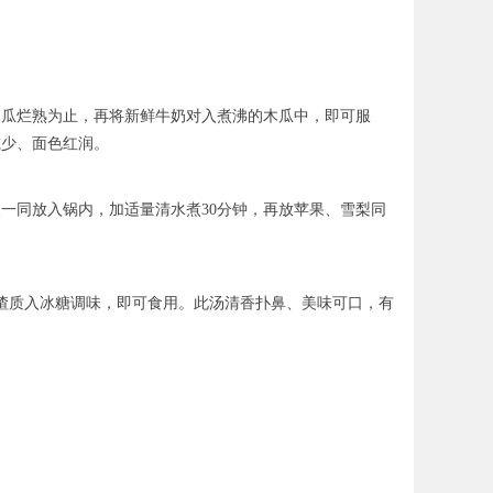
木瓜烂熟为止，再将新鲜牛奶对入煮沸的木瓜中，即可服
减少、面色红润。
皮一同放入锅内，加适量清水煮30分钟，再放苹果、雪梨同
去渣质入冰糖调味，即可食用。此汤清香扑鼻、美味可口，有