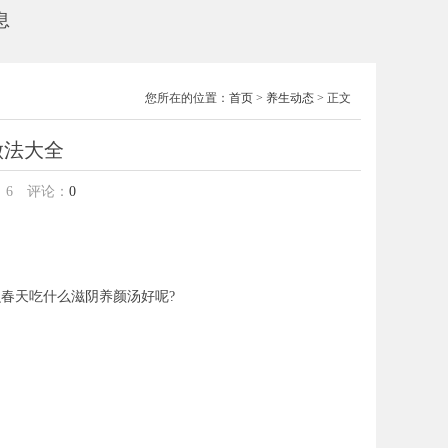
息
您所在的位置：
首页
>
养生动态
> 正文
做法大全
：
6
评论：
0
春天吃什么滋阴养颜汤好呢?