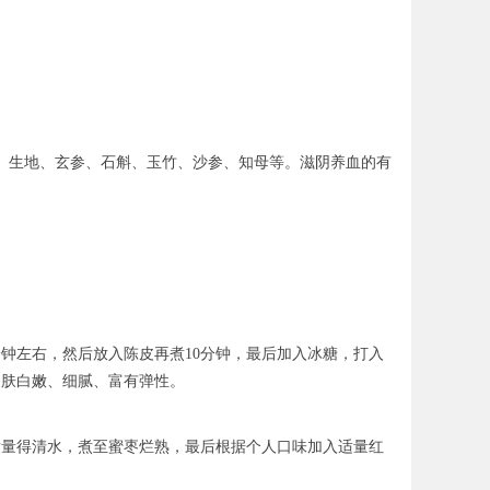
、生地、玄参、石斛、玉竹、沙参、知母等。滋阴养血的有
分钟左右，然后放入陈皮再煮10分钟，最后加入冰糖，打入
皮肤白嫩、细腻、富有弹性。
适量得清水，煮至蜜枣烂熟，最后根据个人口味加入适量红