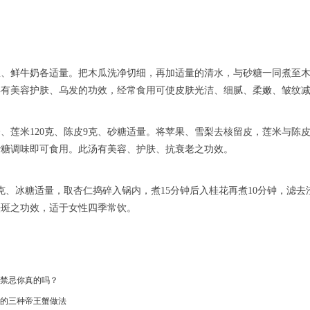
瓜、鲜牛奶各适量。把木瓜洗净切细，再加适量的清水，与砂糖一同煮至
具有美容护肤、乌发的功效，经常食用可使皮肤光洁、细腻、柔嫩、皱纹
个、莲米120克、陈皮9克、砂糖适量。将苹果、雪梨去核留皮，莲米与陈
砂糖调味即可食用。此汤有美容、护肤、抗衰老之功效。
6克、冰糖适量，取杏仁捣碎入锅内，煮15分钟后入桂花再煮10分钟，滤
祛斑之功效，适于女性四季常饮。
禁忌你真的吗？
的三种帝王蟹做法