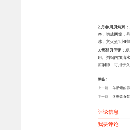
2.
丹参
川贝炖鸡
：
净，切成两瓣，丹
沸，文火煮1小时
3.雪梨贝母粥
：
粳
用。粥锅内加清水
凉润肺，可用于
标签：
上一篇：
羊胎素的养
下一篇：
冬季饮食禁
评论信息
我要评论