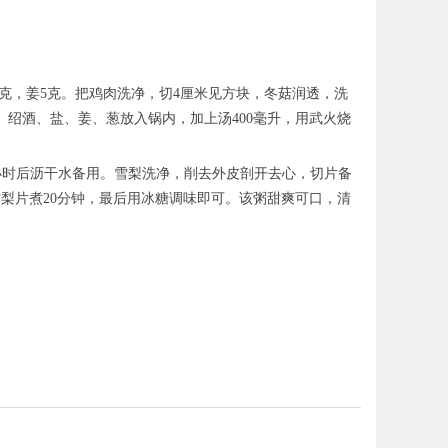
葱10克，姜5克。把鸡肉洗净，切4厘米见方块，冬菇润透，洗
绍酒、盐、姜、葱放入锅内，加上汤400毫升，用武火烧
泡1小时后沥干水备用。雪梨洗净，削去外皮剖开去心，切片备
梨片煮20分钟，最后用冰糖调味即可。该粥甜爽可口，清