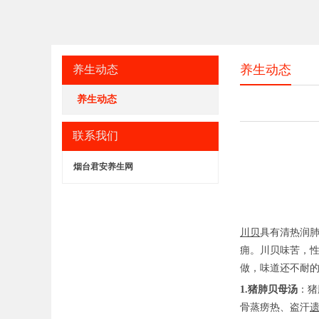
养生动态
养生动态
养生动态
联系我们
烟台君安养生网
川贝
具有清热润
痈。川贝味苦，
做，味道还不耐
1.猪肺贝母汤
：猪
骨蒸痨热、盗汗