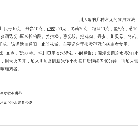
川贝母的几种常见的食用方法
川贝母10克，丹参10克，
鸡肉
200克，冬菇20克，绍酒10克，盐5克，
参润透切3厘米长的段。姜拍松，葱切段。把鸡肉、丹参、川贝母、冬菇、
即成。该汤活血通阳，止咳祛淤。主要适合于痰淤型
冠心病
患者食用。
米
100克，梨500克。把川贝用冷水浸泡1小时后取出;圆糯米用冷水浸
，用大火煮开，加入川贝及圆糯米转小火煮开后继续煮40分钟，再加入雪
久咳难愈者。
生功效有哪些
忌多 7种水果要少吃