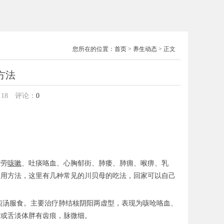
息
您所在的位置：
首页
>
养生动态
> 正文
方法
：
18
评论：
0
虚劳
咳嗽
、吐痰咯血、心胸郁街、肺痿、肺痈、喉痹、乳
食用方法，这里有几种常见的川贝母的吃法，回家可以自己
克。水煎汤服食。主要治疗肺结核阴阳两虚型，表现为咳呛咯血、
津或舌淡体胖有齿痕，脉微细。