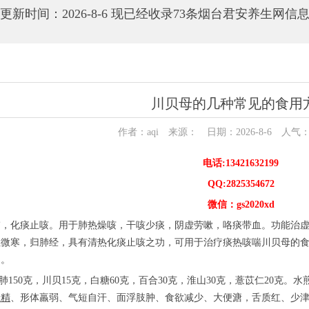
更新时间：2026-8-6 现已经收录73条烟台君安养生网信
川贝母的几种常见的食用
作者：aqi 来源： 日期：2026-8-6 人气
电话:13421632199
QQ:2825354672
微信：gs2020xd
肺，化痰止咳。用于肺热燥咳，干咳少痰，阴虚劳嗽，咯痰带血。功能治
性微寒，归肺经，具有清热化痰止咳之功，可用于治疗痰热咳喘川贝母的
的。
肺150克，川贝15克，白糖60克，百合30克，淮山30克，薏苡仁20
遗精
、形体羸弱、气短自汗、面浮肢肿、食欲减少、大便溏，舌质红、少