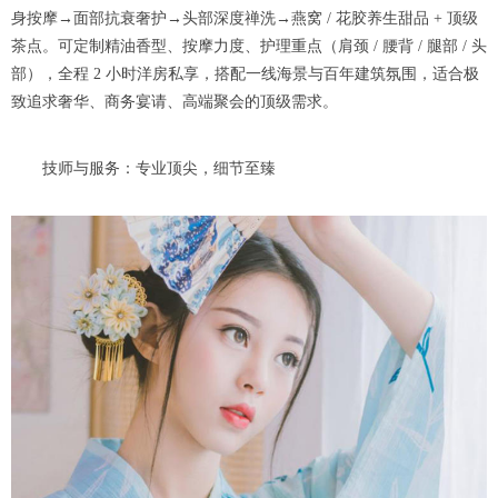
身按摩→面部抗衰奢护→头部深度禅洗→燕窝 / 花胶养生甜品 + 顶级
茶点。可定制精油香型、按摩力度、护理重点（肩颈 / 腰背 / 腿部 / 头
部），全程 2 小时洋房私享，搭配一线海景与百年建筑氛围，适合极
致追求奢华、商务宴请、高端聚会的顶级需求。
技师与服务：专业顶尖，细节至臻