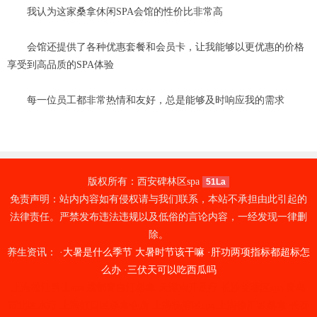
我认为这家桑拿休闲SPA会馆的性价比非常高
会馆还提供了各种优惠套餐和会员卡，让我能够以更优惠的价格
享受到高品质的SPA体验
每一位员工都非常热情和友好，总是能够及时响应我的需求
版权所有：西安碑林区spa
51La
免责声明：站内内容如有侵权请与我们联系，本站不承担由此引起的
法律责任。严禁发布违法违规以及低俗的言论内容，一经发现一律删
除。
养生资讯： ·
大暑是什么季节 大暑时节该干嘛
·
肝功两项指标都超标怎
么办
·
三伏天可以吃西瓜吗
上海松江男士spa
成都青白江桑拿
天津南开足疗
长沙芙蓉区spa
青岛
市北区水疗
上海虹口区桑拿会所
上海杨浦区spa
上海徐汇区桑拿
长春