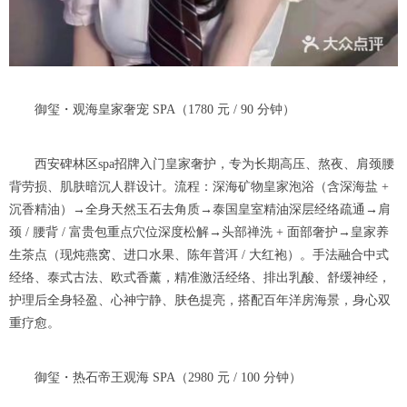
御玺・观海皇家奢宠 SPA（1780 元 / 90 分钟）
西安碑林区spa招牌入门皇家奢护，专为长期高压、熬夜、肩颈腰
背劳损、肌肤暗沉人群设计。流程：深海矿物皇家泡浴（含深海盐 +
沉香精油）→全身天然玉石去角质→泰国皇室精油深层经络疏通→肩
颈 / 腰背 / 富贵包重点穴位深度松解→头部禅洗 + 面部奢护→皇家养
生茶点（现炖燕窝、进口水果、陈年普洱 / 大红袍）。手法融合中式
经络、泰式古法、欧式香薰，精准激活经络、排出乳酸、舒缓神经，
护理后全身轻盈、心神宁静、肤色提亮，搭配百年洋房海景，身心双
重疗愈。
御玺・热石帝王观海 SPA（2980 元 / 100 分钟）