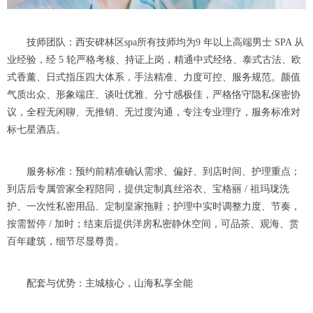
技师团队：西安碑林区spa所有技师均为9 年以上高端男士 SPA 从
业经验，经 5 轮严格考核、持证上岗，精通中式经络、泰式古法、欧
式香薰、日式指压四大体系，手法精准、力度可控、服务规范。颜值
气质出众、形象端庄、谈吐优雅、分寸感极佳，严格恪守隐私保密协
议，全程无闲聊、无推销、无过度沟通，专注专业理疗，服务标准对
标七星酒店。
服务标准：预约前精准确认需求、偏好、到店时间、护理重点；
到店后专属管家全程陪同，提供定制真丝浴衣、宝格丽 / 祖玛珑洗
护、一次性私密用品、定制皇家拖鞋；护理中实时调整力度、节奏，
按需暂停 / 加时；结束后提供洋房私密静休空间，可品茶、观海、赏
百年建筑，细节尽显尊贵。
配套与优势：主城核心，山海私享全能