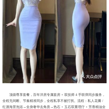
顶级尊享套餐，百年洋房专属套房 + 双技师 4 手联弹同步服务，
全程无间断、节奏精准同步，全程私享不被打扰。流程：私人花瓣 /
红酒海景泡浴→全身奢华去角质→热石 + 玉石双重理疗 + 芳香精油全