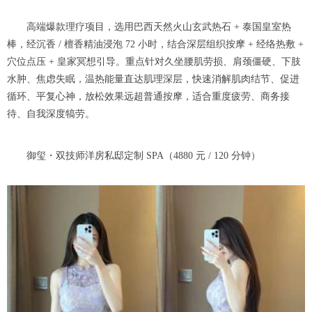
高端爆款理疗项目，选用巴西天然火山玄武热石 + 泰国皇室热
棒，经沉香 / 檀香精油浸泡 72 小时，结合深层组织按摩 + 经络热敷 +
穴位点压 + 皇家冥想引导。重点针对久坐腰肌劳损、肩颈僵硬、下肢
水肿、焦虑失眠，温热能量直达肌理深层，快速消解肌肉结节、促进
循环、平复心神，放松效果远超普通按摩，适合重度疲劳、商务接
待、自我深度犒劳。
御玺・双技师洋房私邸定制 SPA（4880 元 / 120 分钟）