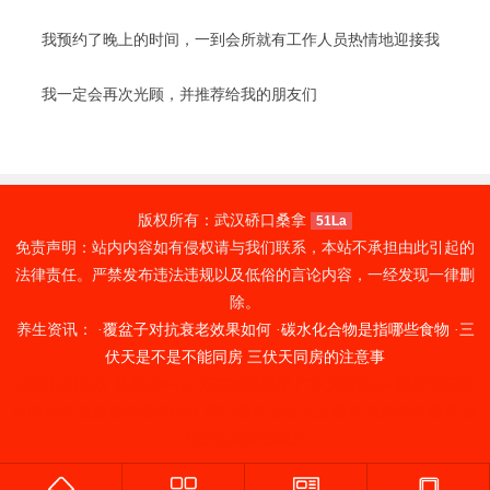
我预约了晚上的时间，一到会所就有工作人员热情地迎接我
我一定会再次光顾，并推荐给我的朋友们
版权所有：武汉硚口桑拿
51La
免责声明：站内内容如有侵权请与我们联系，本站不承担由此引起的
法律责任。严禁发布违法违规以及低俗的言论内容，一经发现一律删
除。
养生资讯： ·
覆盆子对抗衰老效果如何
·
碳水化合物是指哪些食物
·
三
伏天是不是不能同房 三伏天同房的注意事
东莞休闲会所
苏州吴中spa
南京秦淮按摩
广州天河区spa
深圳宝安区
休闲会所
成都成华桑拿价格
深圳桑拿
西安长安桑拿
杭州余杭桑拿
苏
州姑苏桑拿哪家好