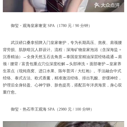
御玺・观海皇家奢宠 SPA（1780 元 / 90 分钟）
武汉硚口桑拿招牌入门皇家奢护，专为长期高压、熬夜、肩颈腰
背劳损、肌肤暗沉人群设计。流程：深海矿物皇家泡浴（含深海盐 +
沉香精油）→全身天然玉石去角质→泰国皇室精油深层经络疏通→肩
颈 / 腰背 / 富贵包重点穴位深度松解→头部禅洗 + 面部奢护→皇家养
生茶点（现炖燕窝、进口水果、陈年普洱 / 大红袍）。手法融合中式
经络、泰式古法、欧式香薰，精准激活经络、排出乳酸、舒缓神经，
护理后全身轻盈、心神宁静、肤色提亮，搭配百年洋房海景，身心双
重疗愈。
御玺・热石帝王观海 SPA（2980 元 / 100 分钟）