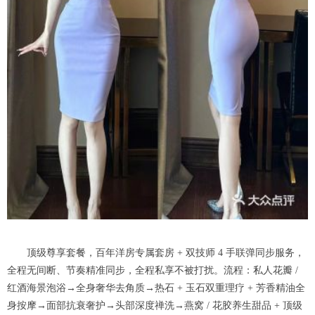
顶级尊享套餐，百年洋房专属套房 + 双技师 4 手联弹同步服务，
全程无间断、节奏精准同步，全程私享不被打扰。流程：私人花瓣 /
红酒海景泡浴→全身奢华去角质→热石 + 玉石双重理疗 + 芳香精油全
身按摩→面部抗衰奢护→头部深度禅洗→燕窝 / 花胶养生甜品 + 顶级