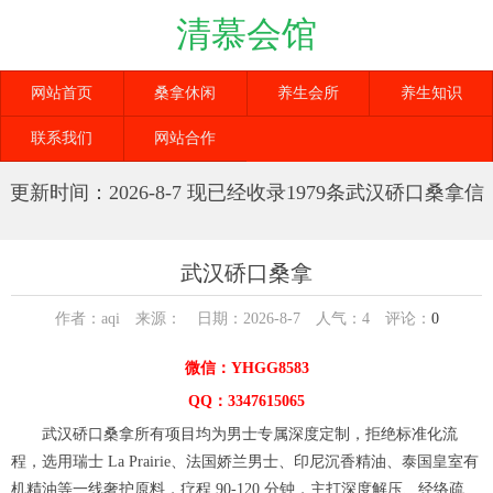
清慕会馆
网站首页
桑拿休闲
养生会所
养生知识
联系我们
网站合作
更新时间：2026-8-7 现已经收录1979条武汉硚口桑拿信
息
武汉硚口桑拿
作者：aqi 来源： 日期：2026-8-7 人气：
4
评论：
0
微信：YHGG8583
QQ：3347615065
武汉硚口桑拿所有项目均为男士专属深度定制，拒绝标准化流
程，选用瑞士 La Prairie、法国娇兰男士、印尼沉香精油、泰国皇室有
机精油等一线奢护原料，疗程 90-120 分钟，主打深度解压、经络疏