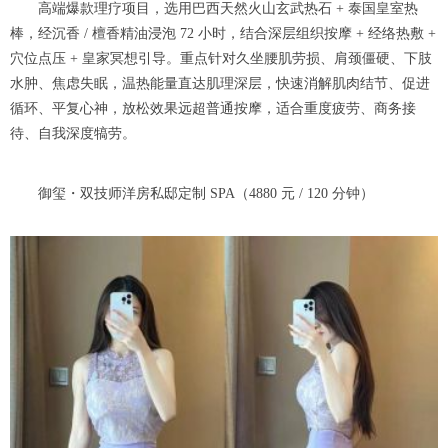
高端爆款理疗项目，选用巴西天然火山玄武热石 + 泰国皇室热
棒，经沉香 / 檀香精油浸泡 72 小时，结合深层组织按摩 + 经络热敷 +
穴位点压 + 皇家冥想引导。重点针对久坐腰肌劳损、肩颈僵硬、下肢
水肿、焦虑失眠，温热能量直达肌理深层，快速消解肌肉结节、促进
循环、平复心神，放松效果远超普通按摩，适合重度疲劳、商务接
待、自我深度犒劳。
御玺・双技师洋房私邸定制 SPA（4880 元 / 120 分钟）