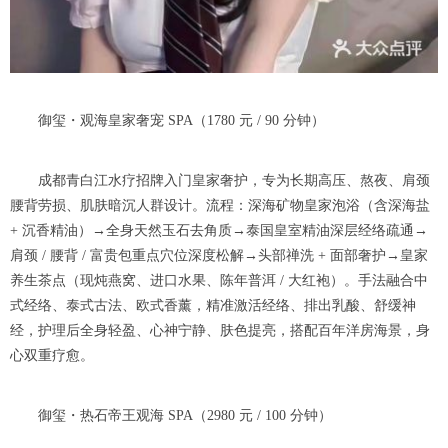
御玺・观海皇家奢宠 SPA（1780 元 / 90 分钟）
成都青白江水疗招牌入门皇家奢护，专为长期高压、熬夜、肩颈
腰背劳损、肌肤暗沉人群设计。流程：深海矿物皇家泡浴（含深海盐
+ 沉香精油）→全身天然玉石去角质→泰国皇室精油深层经络疏通→
肩颈 / 腰背 / 富贵包重点穴位深度松解→头部禅洗 + 面部奢护→皇家
养生茶点（现炖燕窝、进口水果、陈年普洱 / 大红袍）。手法融合中
式经络、泰式古法、欧式香薰，精准激活经络、排出乳酸、舒缓神
经，护理后全身轻盈、心神宁静、肤色提亮，搭配百年洋房海景，身
心双重疗愈。
御玺・热石帝王观海 SPA（2980 元 / 100 分钟）