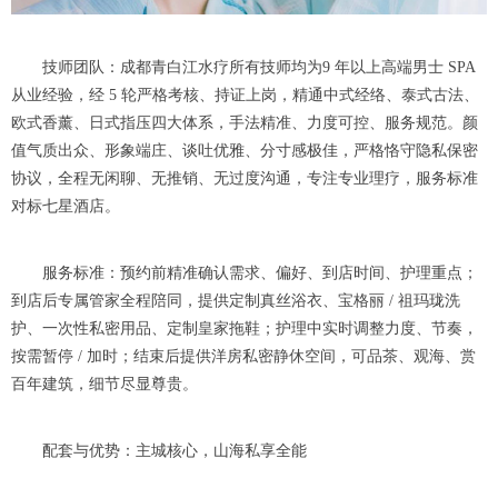
技师团队：成都青白江水疗所有技师均为9 年以上高端男士 SPA
从业经验，经 5 轮严格考核、持证上岗，精通中式经络、泰式古法、
欧式香薰、日式指压四大体系，手法精准、力度可控、服务规范。颜
值气质出众、形象端庄、谈吐优雅、分寸感极佳，严格恪守隐私保密
协议，全程无闲聊、无推销、无过度沟通，专注专业理疗，服务标准
对标七星酒店。
服务标准：预约前精准确认需求、偏好、到店时间、护理重点；
到店后专属管家全程陪同，提供定制真丝浴衣、宝格丽 / 祖玛珑洗
护、一次性私密用品、定制皇家拖鞋；护理中实时调整力度、节奏，
按需暂停 / 加时；结束后提供洋房私密静休空间，可品茶、观海、赏
百年建筑，细节尽显尊贵。
配套与优势：主城核心，山海私享全能