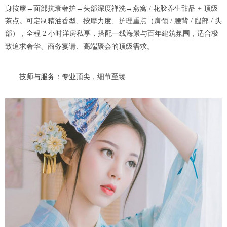
身按摩→面部抗衰奢护→头部深度禅洗→燕窝 / 花胶养生甜品 + 顶级
茶点。可定制精油香型、按摩力度、护理重点（肩颈 / 腰背 / 腿部 / 头
部），全程 2 小时洋房私享，搭配一线海景与百年建筑氛围，适合极
致追求奢华、商务宴请、高端聚会的顶级需求。
技师与服务：专业顶尖，细节至臻