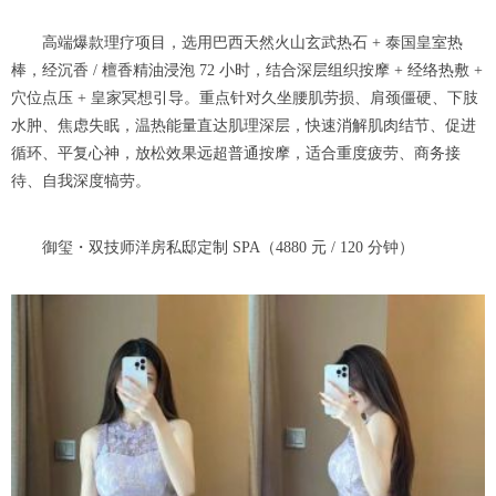
高端爆款理疗项目，选用巴西天然火山玄武热石 + 泰国皇室热
棒，经沉香 / 檀香精油浸泡 72 小时，结合深层组织按摩 + 经络热敷 +
穴位点压 + 皇家冥想引导。重点针对久坐腰肌劳损、肩颈僵硬、下肢
水肿、焦虑失眠，温热能量直达肌理深层，快速消解肌肉结节、促进
循环、平复心神，放松效果远超普通按摩，适合重度疲劳、商务接
待、自我深度犒劳。
御玺・双技师洋房私邸定制 SPA（4880 元 / 120 分钟）