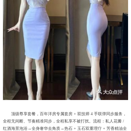
顶级尊享套餐，百年洋房专属套房 + 双技师 4 手联弹同步服务，
全程无间断、节奏精准同步，全程私享不被打扰。流程：私人花瓣 /
红酒海景泡浴→全身奢华去角质→热石 + 玉石双重理疗 + 芳香精油全