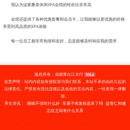
我认为这家桑拿休闲SPA会馆的性价比非常高
会馆还提供了各种优惠套餐和会员卡，让我能够以更优惠的价格
享受到高品质的SPA体验
每一位员工都非常热情和友好，总是能够及时响应我的需求
版权所有：成都青白江水疗
51La
免责声明：站内内容如有侵权请与我们联系，本站不承担由此引起的
法律责任。严禁发布违法违规以及低俗的言论内容，一经发现一律删
除。
养生资讯： ·
睡眠不佳吃什么好
·
车厘子肉发棕是坏了吗
·
益智仁和健
忘症之间有什么关系
北京顺义区桑拿
成都青白江区桑拿网
沈阳柔式spa
宁波桑拿
武汉硚口
桑拿哪家好
重庆桑拿会所
北京海淀按摩
成都温江区水疗
青岛丝袜会