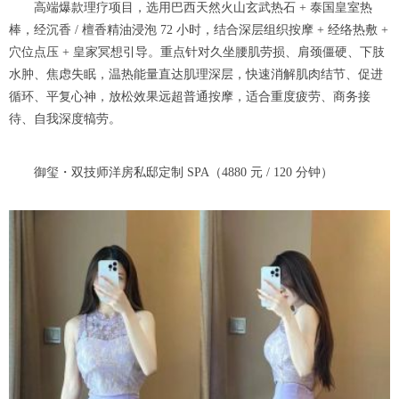
高端爆款理疗项目，选用巴西天然火山玄武热石 + 泰国皇室热
棒，经沉香 / 檀香精油浸泡 72 小时，结合深层组织按摩 + 经络热敷 +
穴位点压 + 皇家冥想引导。重点针对久坐腰肌劳损、肩颈僵硬、下肢
水肿、焦虑失眠，温热能量直达肌理深层，快速消解肌肉结节、促进
循环、平复心神，放松效果远超普通按摩，适合重度疲劳、商务接
待、自我深度犒劳。
御玺・双技师洋房私邸定制 SPA（4880 元 / 120 分钟）