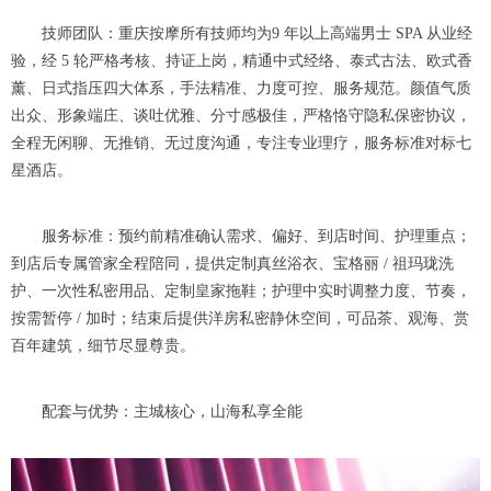
技师团队：重庆按摩所有技师均为9 年以上高端男士 SPA 从业经
验，经 5 轮严格考核、持证上岗，精通中式经络、泰式古法、欧式香
薰、日式指压四大体系，手法精准、力度可控、服务规范。颜值气质
出众、形象端庄、谈吐优雅、分寸感极佳，严格恪守隐私保密协议，
全程无闲聊、无推销、无过度沟通，专注专业理疗，服务标准对标七
星酒店。
服务标准：预约前精准确认需求、偏好、到店时间、护理重点；
到店后专属管家全程陪同，提供定制真丝浴衣、宝格丽 / 祖玛珑洗
护、一次性私密用品、定制皇家拖鞋；护理中实时调整力度、节奏，
按需暂停 / 加时；结束后提供洋房私密静休空间，可品茶、观海、赏
百年建筑，细节尽显尊贵。
配套与优势：主城核心，山海私享全能