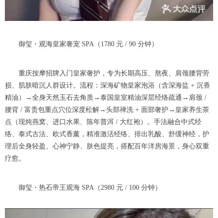
御玺・观海皇家奢宠 SPA（1780 元 / 90 分钟）
重庆按摩招牌入门皇家奢护，专为长期高压、熬夜、肩颈腰背劳
损、肌肤暗沉人群设计。流程：深海矿物皇家泡浴（含深海盐 + 沉香
精油）→全身天然玉石去角质→泰国皇室精油深层经络疏通→肩颈 /
腰背 / 富贵包重点穴位深度松解→头部禅洗 + 面部奢护→皇家养生茶
点（现炖燕窝、进口水果、陈年普洱 / 大红袍）。手法融合中式经
络、泰式古法、欧式香薰，精准激活经络、排出乳酸、舒缓神经，护
理后全身轻盈、心神宁静、肤色提亮，搭配百年洋房海景，身心双重
疗愈。
御玺・热石帝王观海 SPA（2980 元 / 100 分钟）