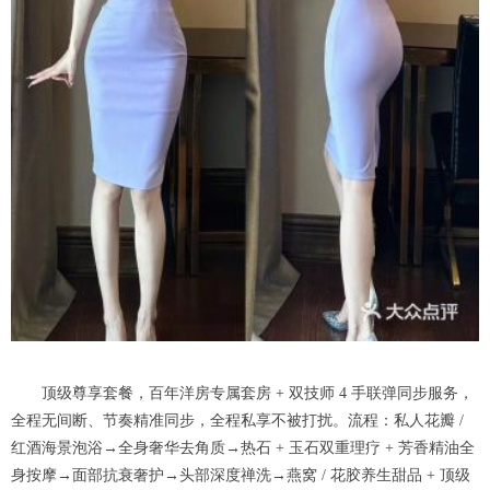
顶级尊享套餐，百年洋房专属套房 + 双技师 4 手联弹同步服务，
全程无间断、节奏精准同步，全程私享不被打扰。流程：私人花瓣 /
红酒海景泡浴→全身奢华去角质→热石 + 玉石双重理疗 + 芳香精油全
身按摩→面部抗衰奢护→头部深度禅洗→燕窝 / 花胶养生甜品 + 顶级