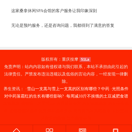
这家桑拿休闲SPA会馆的客户服务让我印象深刻
无论是预约服务，还是咨询问题，我都得到了满意的答复
版权所有：重庆按摩
51La
免责声明：站内内容如有侵权请与我们联系，本站不承担由此引起的
法律责任。严禁发布违法违规以及低俗的言论内容，一经发现一律删
除。
养生资讯： ·
雪山一支蒿与雪上一支蒿的区别有哪些？中药
·
光照条件
对中药落霜红的生长有哪些影响?
·
每周减10斤不挨饿的土豆减肥食谱
珠海桑拿
成都温江区柔式spa
南通丝袜会所
西安碑林桑拿
西安未央桑
拿
成都新都区桑拿会所
深圳桑拿价格
青岛黄岛区高端桑拿
长沙望城
区附近的桑拿
兰州桑拿会所