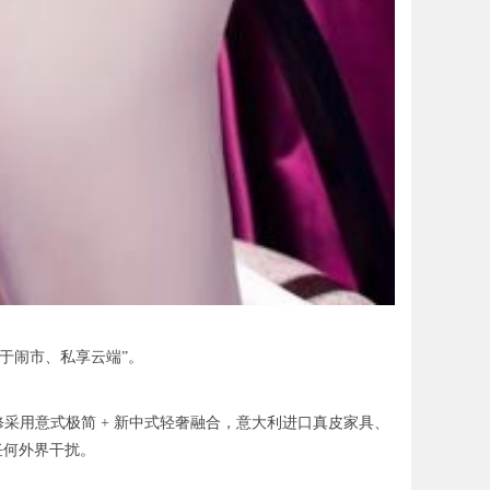
隐于闹市、私享云端”。
。装修采用意式极简 + 新中式轻奢融合，意大利进口真皮家具、
任何外界干扰。