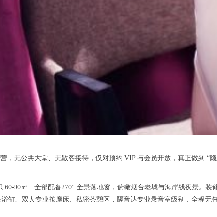
营，无公共大堂、无散客接待，仅对预约 VIP 与会员开放，真正做到 “
面积 60-90㎡，全部配备270° 全景落地窗，俯瞰烟台老城与海岸线夜景
浪浴缸、双人专业按摩床、私密茶憩区，隔音达专业录音室级别，全程无