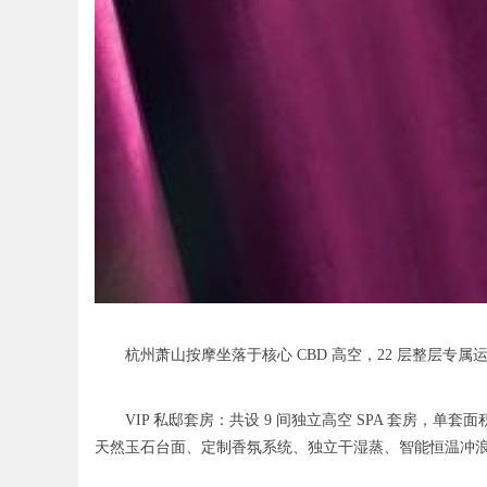
杭州萧山按摩坐落于核心 CBD 高空，22 层整层专属运
VIP 私邸套房：共设 9 间独立高空 SPA 套房，单套
天然玉石台面、定制香氛系统、独立干湿蒸、智能恒温冲