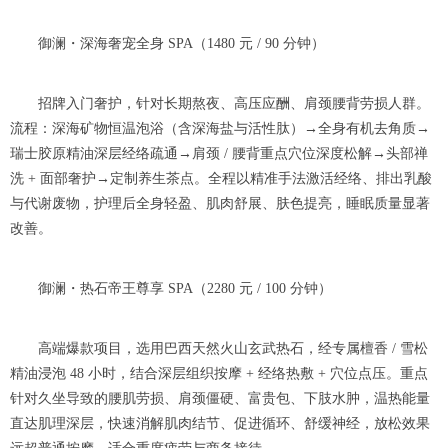
御澜・深海奢宠全身 SPA（1480 元 / 90 分钟）
招牌入门奢护，针对长期熬夜、高压应酬、肩颈腰背劳损人群。
流程：深海矿物恒温泡浴（含深海盐与活性肽）→全身有机去角质→
瑞士胶原精油深层经络疏通→肩颈 / 腰背重点穴位深度松解→头部禅
洗 + 面部奢护→定制养生茶点。全程以精准手法激活经络、排出乳酸
与代谢废物，护理后全身轻盈、肌肉舒展、肤色提亮，睡眠质量显著
改善。
御澜・热石帝王尊享 SPA（2280 元 / 100 分钟）
高端爆款项目，选用巴西天然火山玄武热石，经专属檀香 / 雪松
精油浸泡 48 小时，结合深层组织按摩 + 经络热敷 + 穴位点压。重点
针对久坐导致的腰肌劳损、肩颈僵硬、富贵包、下肢水肿，温热能量
直达肌理深层，快速消解肌肉结节、促进循环、舒缓神经，放松效果