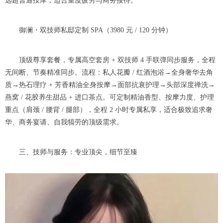
远超普通按摩，适合重度疲劳与商务接待。
御澜・双技师私邸定制 SPA（3980 元 / 120 分钟）
顶级尊享套餐，专属高空套房 + 双技师 4 手联弹同步服务，全程
无间断、节奏精准同步。流程：私人花瓣 / 红酒泡浴→全身奢华去角
质→热石理疗 + 芳香精油全身按摩→面部抗衰护理→头部深度禅洗→
燕窝 / 花胶养生甜品 + 进口茶点。可定制精油香型、按摩力度、护理
重点（肩颈 / 腰背 / 腿部），全程 2 小时专属私享，适合极致追求奢
华、商务宴请、自我犒劳的顶级需求。
三、技师与服务：专业顶尖，细节至臻