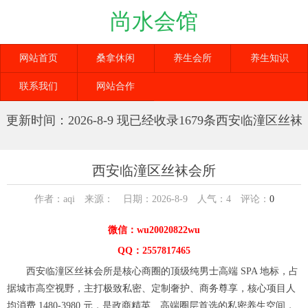
尚水会馆
网站首页
桑拿休闲
养生会所
养生知识
联系我们
网站合作
更新时间：2026-8-9 现已经收录1679条西安临潼区丝袜
会所信息
西安临潼区丝袜会所
作者：aqi 来源： 日期：2026-8-9 人气：
4
评论：
0
微信：wu20020822wu
QQ：2557817465
西安临潼区丝袜会所是核心商圈的顶级纯男士高端 SPA 地标，占
据城市高空视野，主打极致私密、定制奢护、商务尊享，核心项目人
均消费 1480-3980 元，是政商精英、高端圈层首选的私密养生空间，