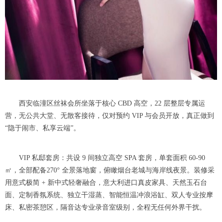
西安临潼区丝袜会所坐落于核心 CBD 高空，22 层整层专属运
营，无公共大堂、无散客接待，仅对预约 VIP 与会员开放，真正做到
“隐于闹市、私享云端”。
VIP 私邸套房：共设 9 间独立高空 SPA 套房，单套面积 60-90
㎡，全部配备270° 全景落地窗，俯瞰烟台老城与海岸线夜景。装修采
用意式极简 + 新中式轻奢融合，意大利进口真皮家具、天然玉石台
面、定制香氛系统、独立干湿蒸、智能恒温冲浪浴缸、双人专业按摩
床、私密茶憩区，隔音达专业录音室级别，全程无任何外界干扰。