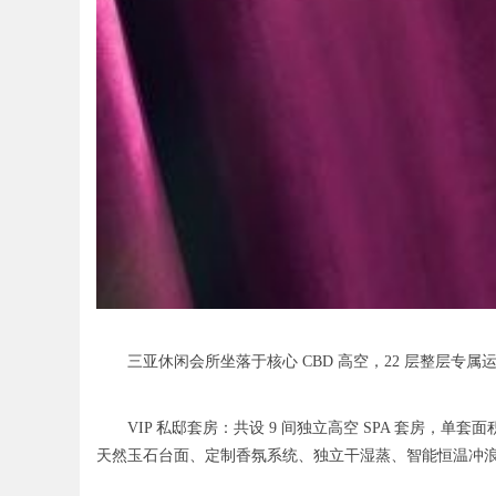
三亚休闲会所坐落于核心 CBD 高空，22 层整层专属运
VIP 私邸套房：共设 9 间独立高空 SPA 套房，单套
天然玉石台面、定制香氛系统、独立干湿蒸、智能恒温冲