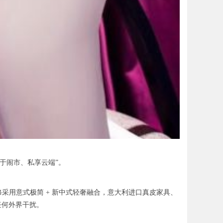
隐于闹市、私享云端”。
。装修采用意式极简 + 新中式轻奢融合，意大利进口真皮家具、
任何外界干扰。