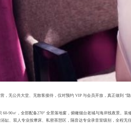
营，无公共大堂、无散客接待，仅对预约 VIP 与会员开放，真正做到 “
面积 60-90㎡，全部配备270° 全景落地窗，俯瞰烟台老城与海岸线夜景
浪浴缸、双人专业按摩床、私密茶憩区，隔音达专业录音室级别，全程无