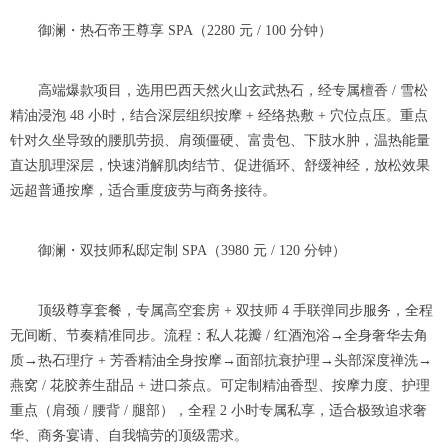
御澜・热石帝王尊享 SPA（2280 元 / 100 分钟）
高端爆款项目，选用巴西天然火山玄武热石，经专属檀香 / 雪松
精油浸泡 48 小时，结合深层组织按摩 + 经络热敷 + 穴位点压。重点
针对久坐导致的腰肌劳损、肩颈僵硬、富贵包、下肢水肿，温热能量
直达肌理深层，快速消解肌肉结节、促进循环、舒缓神经，放松效果
远超普通按摩，适合重度疲劳与商务接待。
御澜・双技师私邸定制 SPA（3980 元 / 120 分钟）
顶级尊享套餐，专属高空套房 + 双技师 4 手联弹同步服务，全程
无间断、节奏精准同步。流程：私人花瓣 / 红酒泡浴→全身奢华去角
质→热石理疗 + 芳香精油全身按摩→面部抗衰护理→头部深度禅洗→
燕窝 / 花胶养生甜品 + 进口茶点。可定制精油香型、按摩力度、护理
重点（肩颈 / 腰背 / 腿部），全程 2 小时专属私享，适合极致追求奢
华、商务宴请、自我犒劳的顶级需求。