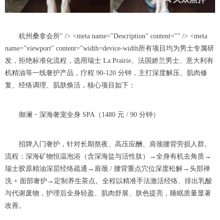
杭州桑拿会所" /> <meta name="Description" content="" /> <meta
name="viewport" content="width=device-width所有项目均为男士专属研
发，拒绝标准化流程，选用瑞士 La Prairie、法国娇兰男士、意大利有
机精油等一线奢护产品，疗程 90-120 分钟，主打深度解压、肌肉修
复、经络调理、肌肤焕活，核心项目如下：
御澜・深海奢宠全身 SPA（1480 元 / 90 分钟）
招牌入门奢护，针对长期熬夜、高压应酬、肩颈腰背劳损人群。
流程：深海矿物恒温泡浴（含深海盐与活性肽）→全身有机去角质→
瑞士胶原精油深层经络疏通→肩颈 / 腰背重点穴位深度松解→头部禅
洗 + 面部奢护→定制养生茶点。全程以精准手法激活经络、排出乳酸
与代谢废物，护理后全身轻盈、肌肉舒展、肤色提亮，睡眠质量显著
改善。