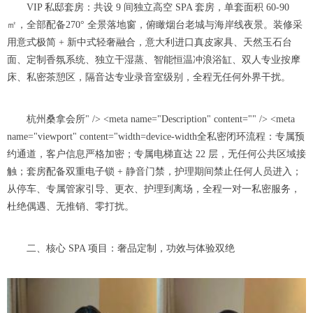
VIP 私邸套房：共设 9 间独立高空 SPA 套房，单套面积 60-90
㎡，全部配备270° 全景落地窗，俯瞰烟台老城与海岸线夜景。装修采
用意式极简 + 新中式轻奢融合，意大利进口真皮家具、天然玉石台
面、定制香氛系统、独立干湿蒸、智能恒温冲浪浴缸、双人专业按摩
床、私密茶憩区，隔音达专业录音室级别，全程无任何外界干扰。
杭州桑拿会所" /> <meta name="Description" content="" /> <meta
name="viewport" content="width=device-width全私密闭环流程：专属预
约通道，客户信息严格加密；专属电梯直达 22 层，无任何公共区域接
触；套房配备双重电子锁 + 静音门禁，护理期间禁止任何人员进入；
从停车、专属管家引导、更衣、护理到离场，全程一对一私密服务，
杜绝偶遇、无推销、零打扰。
二、核心 SPA 项目：奢品定制，功效与体验双绝