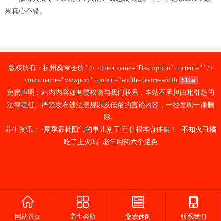
果真心不错。
版权所有：杭州桑拿会所" /> <meta name="Description" content="" />
<meta name="viewport" content="width=device-width
51La
免责声明：站内内容如有侵权请与我们联系，本站不承担由此引起的
法律责任。严禁发布违法违规以及低俗的言论内容，一经发现一律删
除。
养生资讯： ·
夏季最耗阳气的事儿别干 守住根本身体健！
·
不知火丑橘
吃了上火吗
·
老年用药六个避免
长沙桑拿按摩论坛" /> <meta na
广州黄埔区高端桑拿
上海青浦区休闲
会所
广州花都水疗
西安雁塔区高端桑拿
成都郫都区休闲会所
珠海水
疗
重庆spa
广州白云区spa
南京秦淮按摩
网站首页
养生会所
桑拿休闲
联系我们