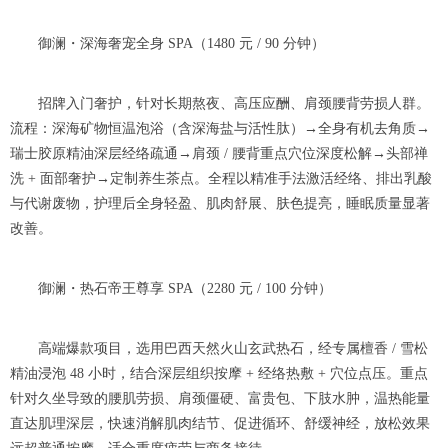
御澜・深海奢宠全身 SPA（1480 元 / 90 分钟）
招牌入门奢护，针对长期熬夜、高压应酬、肩颈腰背劳损人群。
流程：深海矿物恒温泡浴（含深海盐与活性肽）→全身有机去角质→
瑞士胶原精油深层经络疏通→肩颈 / 腰背重点穴位深度松解→头部禅
洗 + 面部奢护→定制养生茶点。全程以精准手法激活经络、排出乳酸
与代谢废物，护理后全身轻盈、肌肉舒展、肤色提亮，睡眠质量显著
改善。
御澜・热石帝王尊享 SPA（2280 元 / 100 分钟）
高端爆款项目，选用巴西天然火山玄武热石，经专属檀香 / 雪松
精油浸泡 48 小时，结合深层组织按摩 + 经络热敷 + 穴位点压。重点
针对久坐导致的腰肌劳损、肩颈僵硬、富贵包、下肢水肿，温热能量
直达肌理深层，快速消解肌肉结节、促进循环、舒缓神经，放松效果