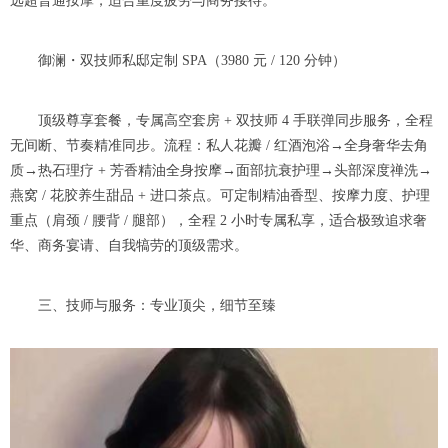
远超普通按摩，适合重度疲劳与商务接待。
御澜・双技师私邸定制 SPA（3980 元 / 120 分钟）
顶级尊享套餐，专属高空套房 + 双技师 4 手联弹同步服务，全程
无间断、节奏精准同步。流程：私人花瓣 / 红酒泡浴→全身奢华去角
质→热石理疗 + 芳香精油全身按摩→面部抗衰护理→头部深度禅洗→
燕窝 / 花胶养生甜品 + 进口茶点。可定制精油香型、按摩力度、护理
重点（肩颈 / 腰背 / 腿部），全程 2 小时专属私享，适合极致追求奢
华、商务宴请、自我犒劳的顶级需求。
三、技师与服务：专业顶尖，细节至臻