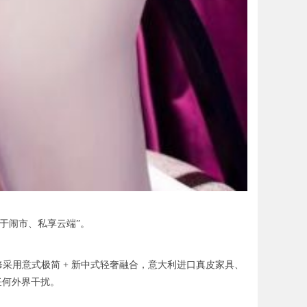
隐于闹市、私享云端”。
。装修采用意式极简 + 新中式轻奢融合，意大利进口真皮家具、
任何外界干扰。