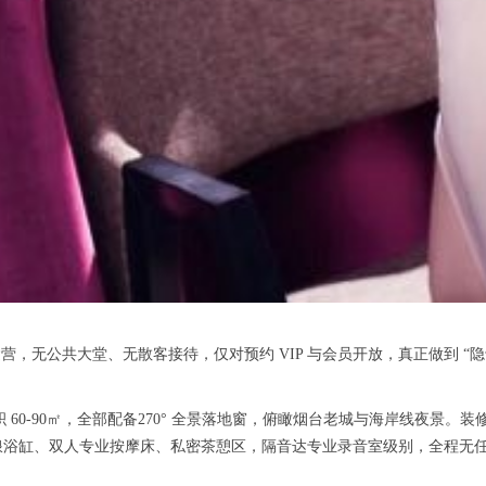
营，无公共大堂、无散客接待，仅对预约 VIP 与会员开放，真正做到 “
面积 60-90㎡，全部配备270° 全景落地窗，俯瞰烟台老城与海岸线夜景
浪浴缸、双人专业按摩床、私密茶憩区，隔音达专业录音室级别，全程无