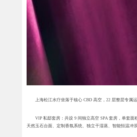
上海松江水疗坐落于核心 CBD 高空，22 层整层专属运
VIP 私邸套房：共设 9 间独立高空 SPA 套房，单套
天然玉石台面、定制香氛系统、独立干湿蒸、智能恒温冲