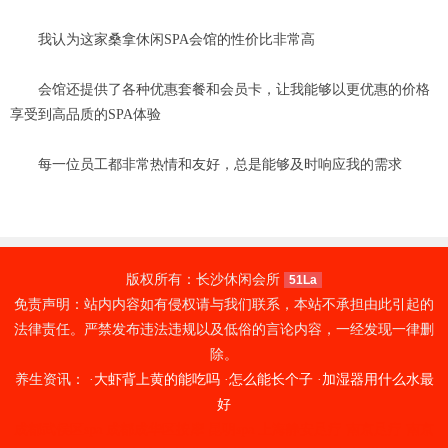
我认为这家桑拿休闲SPA会馆的性价比非常高
会馆还提供了各种优惠套餐和会员卡，让我能够以更优惠的价格
享受到高品质的SPA体验
每一位员工都非常热情和友好，总是能够及时响应我的需求
版权所有：长沙休闲会所
51La
免责声明：站内内容如有侵权请与我们联系，本站不承担由此引起的
法律责任。严禁发布违法违规以及低俗的言论内容，一经发现一律删
除。
养生资讯： ·
大虾背上黄的能吃吗
·
怎么能长个子
·
加湿器用什么水最
好
成都武侯区spa
成都成华区按摩
昆明spa
上海静安足疗
南京足疗
南京