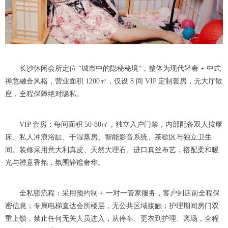
长沙休闲会所定位 “城市中的隐秘秘境”，整体为现代轻奢 + 中式
禅意融合风格，营业面积 1200㎡，仅设 8 间 VIP 定制套房，无大厅散
座，全程保障绝对隐私。
VIP 套房：每间面积 50-80㎡，独立入户门禁，内部配备双人按摩
床、私人冲浪浴缸、干湿蒸房、智能影音系统、茶歇区与独立卫生
间。装修采用意大利真皮、天然大理石、进口真丝布艺，搭配柔和暖
光与禅意香氛，氛围静谧奢华。
全私密流程：采用预约制 + 一对一管家服务，客户到店前全程保
密信息；专属电梯直达会所楼层，无公共区域接触；护理期间房门双
重上锁，禁止任何无关人员进入，从停车、更衣到护理、离场，全程