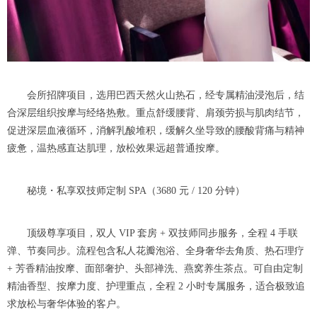
会所招牌项目，选用巴西天然火山热石，经专属精油浸泡后，结
合深层组织按摩与经络热敷。重点舒缓腰背、肩颈劳损与肌肉结节，
促进深层血液循环，消解乳酸堆积，缓解久坐导致的腰酸背痛与精神
疲惫，温热感直达肌理，放松效果远超普通按摩。
秘境・私享双技师定制 SPA（3680 元 / 120 分钟）
顶级尊享项目，双人 VIP 套房 + 双技师同步服务，全程 4 手联
弹、节奏同步。流程包含私人花瓣泡浴、全身奢华去角质、热石理疗
+ 芳香精油按摩、面部奢护、头部禅洗、燕窝养生茶点。可自由定制
精油香型、按摩力度、护理重点，全程 2 小时专属服务，适合极致追
求放松与奢华体验的客户。